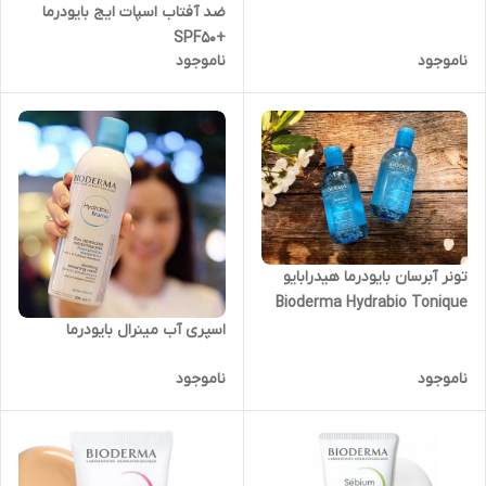
ضد آفتاب اسپات ایج بایودرما
ATODERM حجم 500 میل |
+SPF50
پوست نرمال و خشک حساس
ناموجود
ناموجود
تونر آبرسان بایودرما هیدرابایو
Bioderma Hydrabio Tonique
اسپری آب مینرال بایودرما
ناموجود
ناموجود