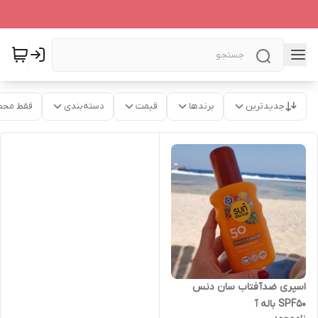
جدیدترین
برندها
قیمت
دسته‌بندی
فقط محص
اسپری ضدآفتاب سان دنس
SPF50 باله آ