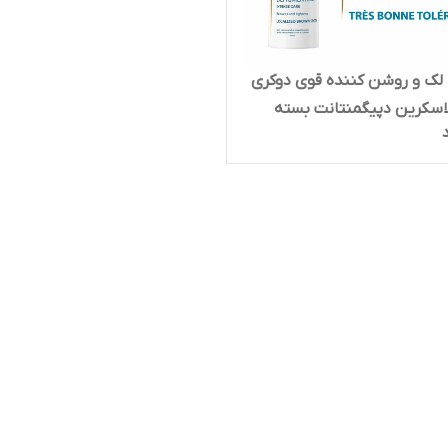
لک و روشن کننده قوی دوکری
اسکرین دپیگمنتانت بسته
ید اورجینال اصلی