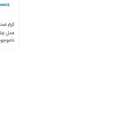
کرم ضد 
مدل مِل
ناموجود
بندی جد