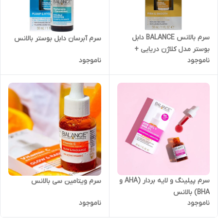
سرم بالانس BALANCE دابل
سرم آبرسان دابل بوستر بالانس
بوستر مدل کلاژن دریایی +
ناموجود
ناموجود
پپتید 2.5% حجم ۳۰ میل |
جوانساز و ضد چروک، لیفت قوی
پوست
سرم پیلینگ و لایه بردار (AHA و
سرم ویتامین سی بالانس
BHA) بالانس
ناموجود
ناموجود