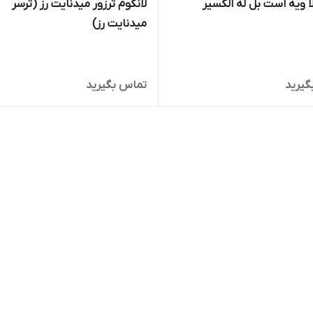
لا ویه است بل له الکسیر
لانکوم ترزور میدنایت رز (ترسر
میدنایت رز)
گیرید
تماس بگیرید