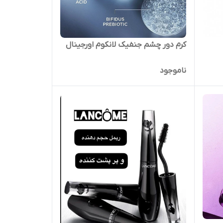
کرم دور چشم جنفیک لانکوم اورجینال
ناموجود