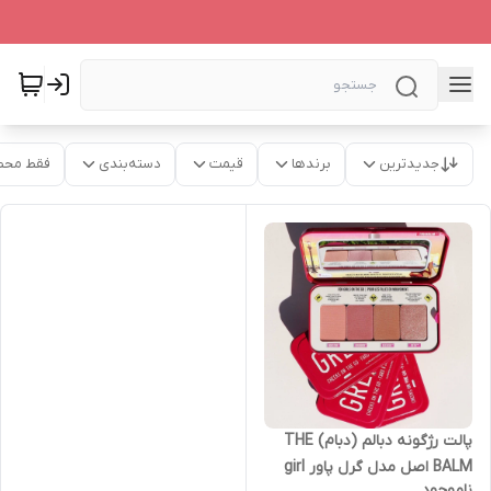
جدیدترین
برندها
قیمت
دسته‌بندی
فقط محص
پالت رژگونه دبالم (دبام) THE
BALM اصل مدل گرل پاور girl
ناموجود