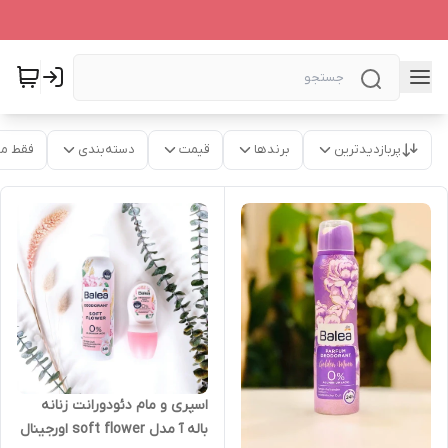
پربازدیدترین
برندها
قیمت
دسته‌بندی
فقط م
اسپری و مام دئودورانت زنانه
باله آ مدل soft flower اورجینال