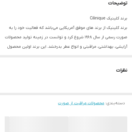
توضیحات
برند کلینیک Cilinique
برند کلینیک از برند های موفق آمریکایی می‌باشد که فعالیت خود را به
صورت رسمی از سال 1968 شروع کرد و توانست در زمینه تولید محصولات
آرایشی، بهداشتی، مراقبتی و انواع عطر بدرخشد. این برند اولین محصول
مراقبتی خود را با حمایت برند استی لادر و در فروشگاه معروف نیویورک
به فروش رساند که شامل محصول سه کاره با قابلیت لایه برداری،
نظرات
مرطوب کنندگی و تمیز کننده روزانه بود. در حال حاضر برند کلینیک از
اولین تولید کنندگان محصولات فاقد رایحه های مصنوعی است که
کیفیت بالایی داشته و مورد رضایت بسیاری از مخاطبان می‌باشد. این
دسته‌بندی
:
محصولات مراقبت از صورت
برند از برترین برند های صنعت آرایشی و مراقبتی است که محصولات آن
علاوه بر فروشگاه های بزرگ دنیا به صورت مستقیم نیز به فروش میرسد
آبرسان کلینیک پوست خشک