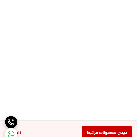
ماندگاری طولانی
دارای نوک اسفنجی برای استفاده آسان
بسته بندی شیک و زیبا
دارای رنگ بندی متنوع برای انواع سلیقه
مناسب برای انواع پوست با تناژهای مختلف
حاوی ویتامین C آنتی اکسیدان، روشن کننده، ضد لک، ضد چروک
وگان
بدون تست حیوانی
5.2ml
برند شیگلم ساخت کشور سنگاپور است اما محصولات برند شیگلم در
کشور چین بسته بندی می شود. برند شیگلم از سال ۲۰۱۹ در حوزه آرایشی
و زیبایی شروع به فعالیت کرده و بر اساس آمارهای فروش جهانی، رشد
بسیار خیره کننده ای داشته است. بنابراین با یک ابر برند آرایشی شرقی
دیدن محصولات مرتبط
ناموجود