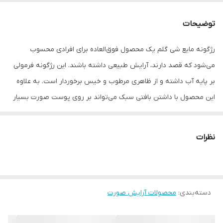
توضیحات
رژگونه مایع شی گلم یک محصول فوق‌العاده برای افرادی محسوب
می‌شود که قصد دارند، آرایش طبیعی داشته باشند. این رژگونه فرمولی
بر پایه آب داشته و از ظاهری مرطوب و خیس برخوردار است. به علاوه
این محصول با داشتن بافتی سبک می‌تواند بر روی پوست صورت بسیار
طبیعی جلوه کند.این محصول دارای بافتی بسیار سبک و کرمی بوده که
قابلیت پخش آسان بر روی پوست صورت را دارد. این رژگونه از خاصیت
نظرات
ضد لک بهره برده و از ماندگاری طولانی‌مدت برخوردار می‌باشد.رژگونه شی
گلم با ایجاد جلوه‌ای حجیم و زیبا بر روی گونه، زیبایی بیشتری برای
صورت به ارمغان می‌آورد. این محصول حاوی ویتامین سی بوده و
دسته‌بندی
:
محصولات آرایش صورت
می‌تواند مواد مغذی را به پوست صورت شما برساند. خوشبختانه رژگونه
مذکور مناسب انواع پوست با هر تناژ رنگی بوده و دارای سه رنگ طبیعی