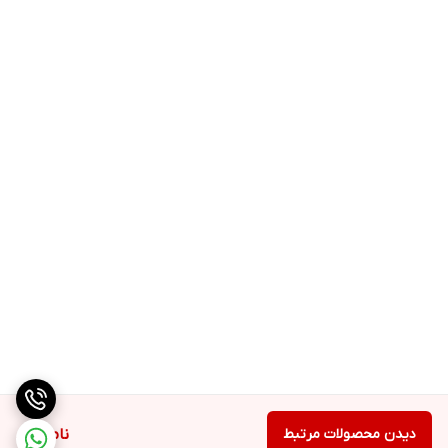
ماندگاری طولانی
دارای نوک اسفنجی برای استفاده آسان
بسته بندی شیک و زیبا
دارای رنگ بندی متنوع برای انواع سلیقه
مناسب برای انواع پوست با تناژهای مختلف
حاوی ویتامین C آنتی اکسیدان، روشن کننده، ضد لک، ضد چروک
وگان
بدون تست حیوانی
5.2ml
برند شیگلم ساخت کشور سنگاپور است اما محصولات برند شیگلم در
کشور چین بسته بندی می شود. برند شیگلم از سال ۲۰۱۹ در حوزه آرایشی
و زیبایی شروع به فعالیت کرده و بر اساس آمارهای فروش جهانی، رشد
بسیار خیره کننده ای داشته است. بنابراین با یک ابر برند آرایشی شرقی
دیدن محصولات مرتبط
ناموجود