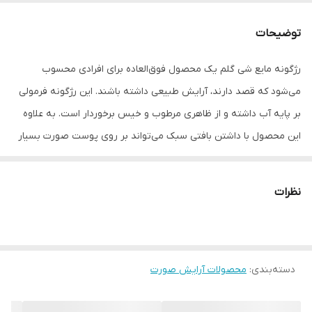
توضیحات
رژگونه مایع شی گلم یک محصول فوق‌العاده برای افرادی محسوب
می‌شود که قصد دارند، آرایش طبیعی داشته باشند. این رژگونه فرمولی
بر پایه آب داشته و از ظاهری مرطوب و خیس برخوردار است. به علاوه
این محصول با داشتن بافتی سبک می‌تواند بر روی پوست صورت بسیار
طبیعی جلوه کند.این محصول دارای بافتی بسیار سبک و کرمی بوده که
قابلیت پخش آسان بر روی پوست صورت را دارد. این رژگونه از خاصیت
نظرات
ضد لک بهره برده و از ماندگاری طولانی‌مدت برخوردار می‌باشد.رژگونه شی
گلم با ایجاد جلوه‌ای حجیم و زیبا بر روی گونه، زیبایی بیشتری برای
صورت به ارمغان می‌آورد. این محصول حاوی ویتامین سی بوده و
دسته‌بندی
:
محصولات آرایش صورت
می‌تواند مواد مغذی را به پوست صورت شما برساند. خوشبختانه رژگونه
مذکور مناسب انواع پوست با هر تناژ رنگی بوده و دارای سه رنگ طبیعی