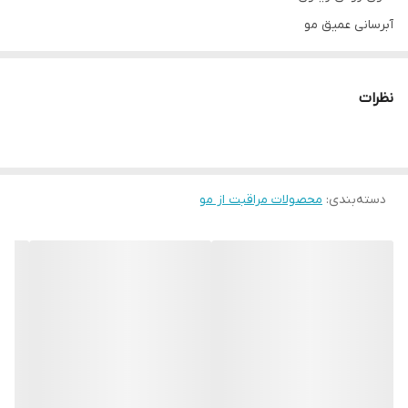
آبرسانی عمیق مو
تغذیه مو
نرم کننده و ترمیم کننده
نظرات
ایجاد درخشندگی طبیعی
محصول: اسپانیا
ماسک موی مخصوص ترکیب شده با روغن زیتون است که برای مراقبت
دسته‌بندی
:
محصولات مراقبت از مو
و حالت دادن بهینه مو طراحی شده است.
ماسک مو زیتون باباریا به راحتی گره موها را باز کرده و موها را شانه پذیر
می‌نماید، همچنین مواد مغذی لازم را برای موها فراهم می‌کند تا آن‌ها را
براق و هیدراته نگه دارد.
ماسک مو اسپانیایی Babaria Mascarilla de Aceite de Oliva نرم کننده
و ترمیم کننده موهای خشک و ضعیف شده و دچار گره خوردگی است.