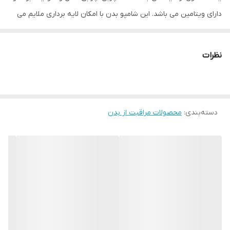
دارای ویتامین می باشد. این شامپو بدن با امکان لایه برداری ملایم می
باشد. شامپو بدن اس تی.ایوز روشن کننده، درخشان کننده و شفاف
کننده پوست بوده و از خشکی پوست جلوگیری می کند.
نظرات
جو دو سر: این گیاه یکی از قوی ترین تسکین دهنده های پوست می
باشد که از انواع پروتئین ، چربی ، فسفر ، آهن ، کلسیم ، ویتامین A و
دسته‌بندی
:
محصولات مراقبت از بدن
گروه ویتامین های B غنی شده است. جو دو سر در جلوگیری و درمان
بیماری های پوستی نیز خاصیت بالایی دارد و به بهبود پوست کمک
فراوانی می کند.
روغن شی: این روغن، یکی از محبوب ترین روغن های پر کاربرد در
محصولات آرایشی و مراقبتی و حتی شامپو بدن می باشد. کره شی حاوی
ویتامین A می باشد و در درمان عارضه های پوستی همانند لک، چین و
چروک، ترک پوستی و حتی خستگی عضلانی، توانایی بالایی دارد.