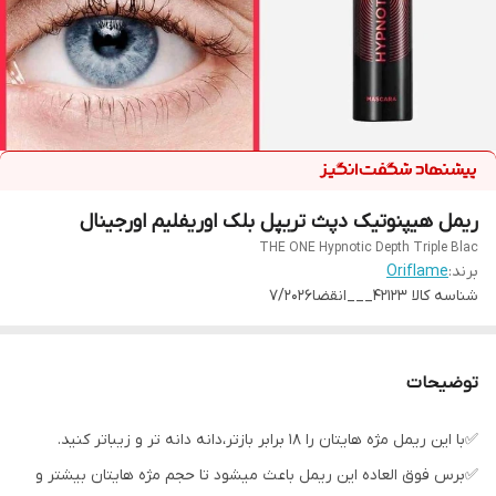
ریمل هیپنوتیک دپث تریپل بلک اوریفلیم اورجینال
THE ONE Hypnotic Depth Triple Blac
برند:
Oriflame
شناسه کالا
42123___انقضا۷/۲۰۲۶
توضیحات
✅با این ریمل مژه هایتان را ۱۸ برابر بازتر،دانه دانه تر و زیباتر کنید.
✅برس فوق العاده این ریمل باعث میشود تا حجم مژه هایتان بیشتر و