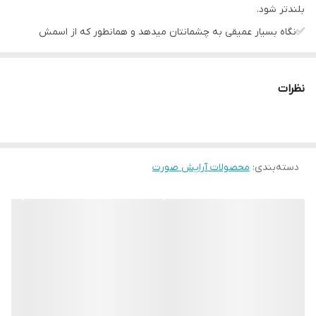
بلندتر شود.
✅نگاه بسیار عمیقی به چشمانتان میدهد و همانطور که از اسمش
پیداست،دیگران را با نگاهتان هیپنوتیزم خواهید کرد
✅یه ریمل گیاهی و بدون حساسیته که به خاطر فرمولاسیون جدیدش
نظرات
بیشتر از ریمل های قبلی به مژه هاتون حجم میده و بلندشون میکنه...
✅ریمل حجم دهنده و بلند کننده
دسته‌بندی
:
محصولات آرایش صورت