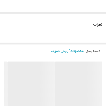
آبرسانی قوی پوست
نظرات
برای انواع پوست تیره تا روشن
ایجاد پوستی درخشان و بدون لک
دسته‌بندی
:
محصولات آرایش صورت
بدون پارابن و سولفات ها و مواد مضر
دارای روغن آرگان و عصاره گیاه آب قاشقی
مناسب پوست‌های نرمال، چرب، خشک و مختلط