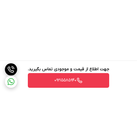
جهت اطلاع از قیمت و موجودی تماس بگیرید.
09215585940