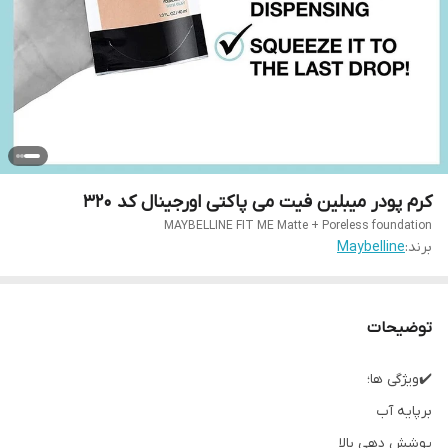
کرم پودر میبلین فیت می پاکتی اورجینال کد 320
MAYBELLINE FIT ME Matte + Poreless foundation
برند:
Maybelline
توضیحات
✔️ویژگی ها؛
برپایه آب
پوشش دهی بالا