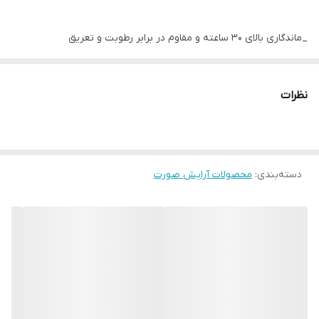
_ماندگاری بالای 30 ساعته و مقاوم در برابر رطوبت و تعریق
_پوشش بالای عیوب صورت از جمله لک، تیرگی، چروک و… .
نظرات
_جلوه ای مات و طبیعی
دسته‌بندی
:
محصولات آرایش صورت
_بافت رقیق کرم پودر که مانع بسته شدن منافذ باز پوست و در نتیجه
نفس کشیدن پوست می شود