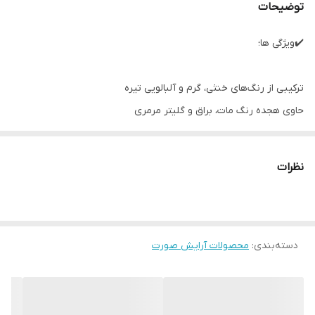
توضیحات
✔️ویژگی ها؛
ترکیبی از رنگ‌های خنثی، گرم و آلبالویی تیره
حاوی هجده رنگ مات، براق و گلیتر مرمری
مناسب برای همه افراد با هر رنگ پوستی
با طرح روی جلد لوکس، رنگارنگ و مرمری
نظرات
مناسب برای مبتدی‌ها و حرفه‌ای‌ها
کیفیت بسیار بالا و قیمت مناسب
قابلیت ترکیب بالای سایه‌ها
دسته‌بندی
:
دوام و ماندگاری بسیار بالا
محصولات آرایش صورت
ضدخشونت علیه حیوانات
میزان رنگدانه بسیار زیاد
تنوع رنگی بسیار بالا