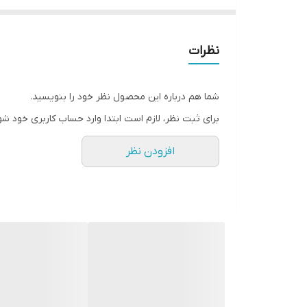
• آسان برای برس کردن
• قابلیت حالت دهی مجدد
• مناسب جمع کردن موهای نازک و کوتاه یا اصطلاحا بچه
نظرات
• بدون هیچ گونه آسیب به مو
• برای داشتن موهایی صاف
شما هم درباره این محصول نظر خود را بنویسید.
• بدون ایجاد هیچگونه چسبندگی، چربی و سنگینی
برای ثبت نظر، لازم است ابتدا وارد حساب کاربری خود شو
• طراحی شده در آمریکا
افزودن نظر
رول استیکی وزگیر مو تی جی را به نزدیکی موها رسانده، ر
دلخواه ادامه دهید