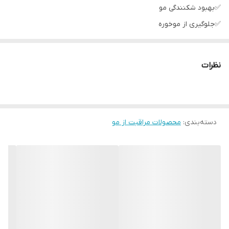
✅بهبود شکنندگی مو
✅جلوگیری از موخوره
✅تقویت کننده موهای ضعیف
✅نرم کننده و براق کننده مو
نظرات
🔰ترکیبات:
روغن سویا حاوی انواع پروتئینها و چربی مشابه با ساختار مو
دسته‌بندی
:
محصولات مراقبت از مو
میکروکراتین: افزایش دهنده کراتین طبیعی مو