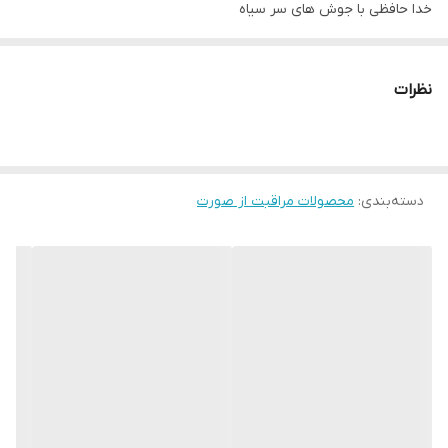
خدا حافظی با جوش های سر سیاه
125 میل
حاوی عصاره آلوئه ورا و بابونه
نظرات
طراوت دوباره ی پوست
استفاده روزانه
مناسب انواع پوست
دسته‌بندی
:
محصولات مراقبت از صورت
• محصولی برای رفع مشکلات و نگرانی های پوستی
• این محصول حاوی عصاره آلوئه ورا و بابونه است که باعث طراوت
پوست می شود
• تصفیه کننده موثر پوست
منافذ پوست را فورا از آلودگی و چربی پاک میکند.
ژل تمیز کننده ی صورت
مناسب جوش های سر سیاه و آلودگی ها