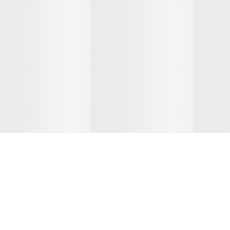
، ترمیم و جلوگیری از دوشاخه شدن موها می باشد. آملا سرشار از آنتی اکسید
 گارنیه حاوی پروتئین گیاهی کرافیل با قابلیت جذب عمیق در فیبر مو و پر کر