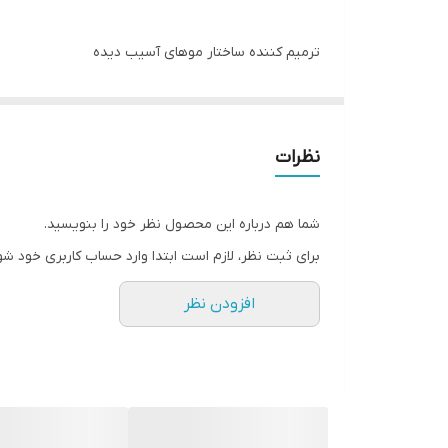
ترمیم کننده ساختار موهای آسیب دیده
حاوی روغن عصاره میوه آملا جهت استحکام بخشی و ترم
جلوگیری از دوشاخه شدن موها
حاوی پروتئین گیاهی کرافیل جهت پرکردن ساختار موهای
نظرات
حاوی کراتین گیاهی برای بازسازی سریعتر مو
مقابله با شکنندگی مو
شما هم درباره این محصول نظر خود را بنویسید.
بدون پارابن
برای ثبت نظر، لازم است ابتدا وارد حساب کاربری خود شو
بسیار سبک و بدون ایجاد سنگینی روی مو
افزودن نظر
اثبات شده از نظر نتیجه بخشی
ایده آل برای انواع مو به خصوص موهای آسیب دیده
حجم محصول: 400 میلی لیتر
یکی از برجسته ترین محصولات مراقبت از موی برند گار