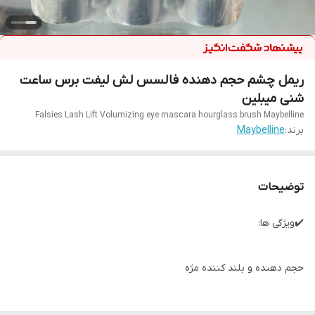
ریمل چشم حجم دهنده فالسس لش لیفت برس ساعت
شنی میبلین
Falsies Lash Lift Volumizing eye mascara hourglass brush Maybelline
برند:
Maybelline
توضیحات
✔️ویژگی ها:
حجم دهنده و بلند کننده مژه
لیفت کننده و حالت دهنده مژه