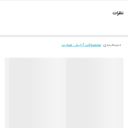
نظرات
حاوی فیبر
دارای برس حرفه ای
دسته‌بندی
:
محصولات آرایش صورت
بدون ریزش و پخش شدن دور چشم
✔️اورجینال
🛑 عزیزان این ریمل رو با ریمل های استوک و فله بدون وکیوم و بدون
بچ کد موجود در بازار که ۲۵۰ت هست مقایسه نکنید🛑