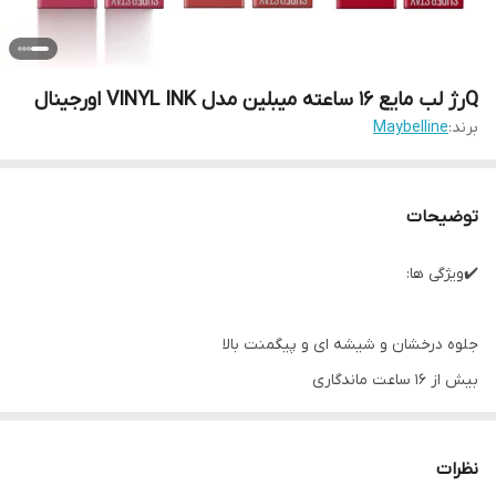
Qرژ لب مایع 16 ساعته میبلین مدل VINYL INK اورجینال
برند:
Maybelline
توضیحات
✔️ویژگی ها:
جلوه درخشان و شیشه ای و پیگمنت بالا
بیش از 16 ساعت ماندگاری
بافت سبک و ضد حساسیت
دارای اپلیکاتور (براش) حرفه ای
نظرات
بدون خشک کردن لبها