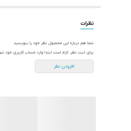
آبرسان
برنده جایزه زیبایی
شاین ملایم
نظرات
حاوی هیالورونیک اسید
حاوی عصاره گیاه شرقی
شما هم درباره این محصول نظر خود را بنویسید.
رطوبت رسانی و نرم کنندگی لب ها
برای ثبت نظر، لازم است ابتدا وارد حساب کاربری خود شو
بافت بسیار سبک
افزودن نظر
ماندگاری بسیار خوب
کاملا طبیعی
✔️اورجینال