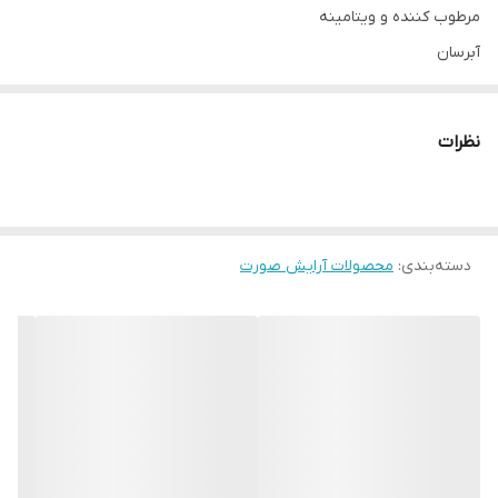
مرطوب کننده و ویتامینه
آبرسان
برنده جایزه زیبایی
شاین ملایم
نظرات
حاوی هیالورونیک اسید
حاوی عصاره گیاه شرقی
رطوبت رسانی و نرم کنندگی لب ها
دسته‌بندی
:
بافت بسیار سبک
محصولات آرایش صورت
ماندگاری بسیار خوب
کاملا طبیعی
✔️اورجینال