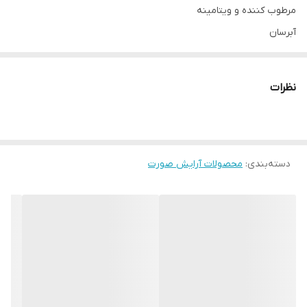
مرطوب کننده و ویتامینه
آبرسان
برنده جایزه زیبایی
شاین ملایم
نظرات
حاوی هیالورونیک اسید
حاوی عصاره گیاه شرقی
رطوبت رسانی و نرم کنندگی لب ها
دسته‌بندی
:
بافت بسیار سبک
محصولات آرایش صورت
ماندگاری بسیار خوب
کاملا طبیعی
✔️اورجینال