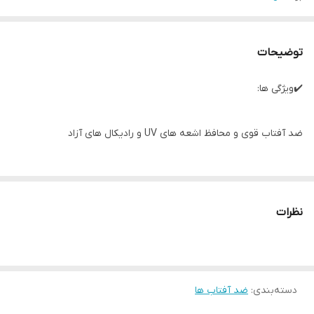
توضیحات
✔️ویژگی ها:
ضد آفتاب قوی و محافظ اشعه های UV و رادیکال های آزاد
درجه حفاظتی SPF50 جهت محافظت از پوست های برنزه
نظرات
ضد آب، ماندگار و محافظ خشکی مناسب صورت، بدن و مو
فرمولاسیون غنی از آکوا اسفنج ها و آب معدنی چشمه اوریاژ
دسته‌بندی
:
ضد آفتاب ها
دارای بافت کاملا بی رنگ و بی بو با پخش روان و جذب سریع