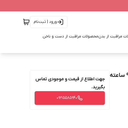
ورود | ثبت‌نام
ت مراقبت از بدن
محصولات مراقبت از دست و ناخن
کرم دور چشم مویسچر سرج کلینیک هیدرو فیلر آبرسان 96 ساعته
جهت اطلاع از قیمت و موجودی تماس
بگیرید.
09215585940