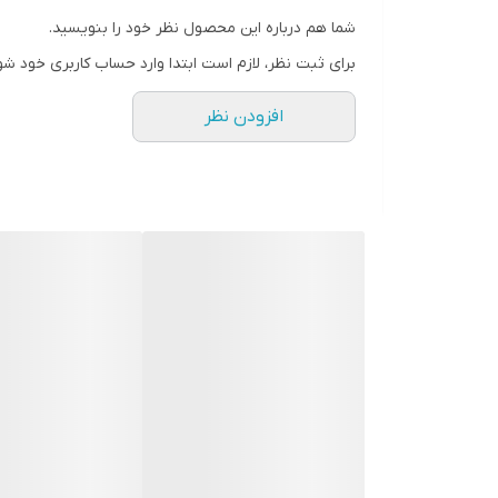
چین و چروک و خطوط ریز روی پوست را پر کرده و از ایج
شما هم درباره این محصول نظر خود را بنویسید.
برای ثبت نظر، لازم است ابتدا وارد حساب کاربری خود شو
افزودن نظر
پوست را مرطوب و شاداب نگه داشته و از خشک و دهید
خشکی و کم آبی ناحیه دور چشم، سریع‌تر از بقیه قس
مواجه می‌کند.
قویترین آبرسان دور چشم 96 ساعته کلینیک
ژل دور چشم مویسچر سرج هیدروفیلر کلینیک علاوه‌ بر 
یکنواختی رنگ پوست دور چشم کمک می‌کند.