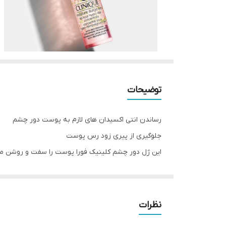
توضیحات
رساندن انتی اکسیدان های لازم به پوست دور چشم
جلوگیری از پیری زود رس پوست
این ژل دور چشم کلینیک فورا پوست را سفت و روشن می
مناسب انواع پوست
به دلیل سبکی بلافاصله جذب پوست دور چشم شده و اث
باعث تنگ شدن منافذ پوستی و درخشان شدن پوست دو
نظرات
با استفاده از تکنولوژی auto replenishing lipid sphere رطوبت را به مدت ۹۶ ساعت روی پوست دور چشم حفظ می کند.