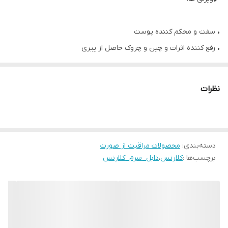
• سفت و محکم کننده پوست
• رفع کننده اثرات و چین و چروک حاصل از پیری
• حفظ و افزایش درخشندگی پوست
• مناسب استفاده تمامی خانم‌ها و آقایان بالای 25 سال
نظرات
• افزایش کلاژنسازی و جوانسازی پوست
• آبرسان و مرطوب کننده عالی
• مناسب استفاده تمامی پوست‌ها
دسته‌بندی
:
• کوچک کننده منافذ
محصولات مراقبت از صورت
برچسب‌ها :
کلارنس
،
دابل_سرم_کلارنس
• بافت بسیار سبک با جذب بالا
• بدون ایجاد چربی و سنگینی روی پوست
• از بین برنده خطوط ریز روی صورت
• سرشار از عصاره‌های گیاهی مانند زردچوبه، عصاره موز، جو دو سر
• 50 میل