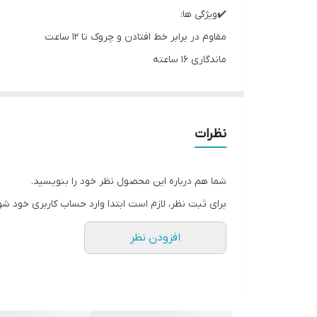
✔️ویژگی ها:
مقاوم در برابر خط افتادن و چروک تا 12 ساعت
ماندگاری 16 ساعته
غیر کومدون زا
فاقد مواد مضر یا حساسیت‌زا
استفاده از مواد طبیعی مفید
نظرات
تست شده توسط متخصصان پوست
فاقد تست حیوانی و وگان
شما هم درباره این محصول نظر خود را بنویسید.
حاوی شی باتر، کره انبه و عصاره شیرین بیان
برای ثبت نظر، لازم است ابتدا وارد حساب کاربری خود شو
فاقد پارابن، فتالات ها، مواد نفتی معدنی و …
افزودن نظر
ضد آب و ضد تعریق
دارای جایزه allure 2021