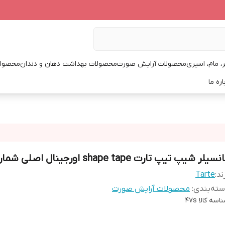
، مام، اسپری
محصولات آرایش صورت
محصولات بهداشت دهان و دندان
محصولا
اره ما
سیلر شیپ تیپ تارت shape tape اورجینال اصلی شماره 47s
ند:
Tarte
ته‌بندی
:
محصولات آرایش صورت
اسه کالا
47s