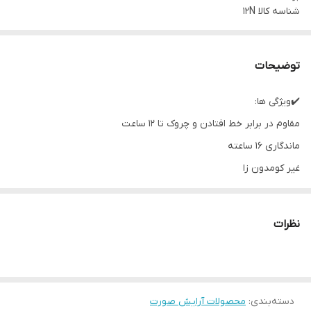
شناسه کالا
12N
توضیحات
✔️ویژگی ها:
مقاوم در برابر خط افتادن و چروک تا 12 ساعت
ماندگاری 16 ساعته
غیر کومدون زا
فاقد مواد مضر یا حساسیت‌زا
استفاده از مواد طبیعی مفید
نظرات
تست شده توسط متخصصان پوست
فاقد تست حیوانی و وگان
حاوی شی باتر، کره انبه و عصاره شیرین بیان
دسته‌بندی
:
محصولات آرایش صورت
فاقد پارابن، فتالات ها، مواد نفتی معدنی و …