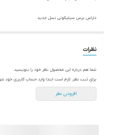
داراس برس سیلیکونی نسل جدید
حاوی ویتامین E، روغن کرچک و موم زنبور عسل
نظرات
حجم: 8 میلی لیتر
شما هم درباره این محصول نظر خود را بنویسید.
بهترین زمان استفاده: تا 6 ماه پس از باز شدن درب محصول
برای ثبت نظر، لازم است ابتدا وارد حساب کاربری خود شو
افزودن نظر
کشور تولید کننده: ترکیه
فاقد گلوتن