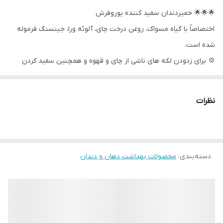
🌟🌟🌟 خمیردندان سفید کننده یوروفرش
اختصاصاً با گیاه مسواک، روغن درخت چای، آلوئه ورا، جینسنگ فرموله
شده است.
💢 برای زدودن لکه های ناشی از چای و قهوه و همچنین سفید کردن
ملایم دندان ها طراحی شده است.
💢 به شکلی ملایم از دندان ها در برابر تشکیل پلاک محافظت می کند.
نظرات
💢 به تنفس شما طراوت بخشیده و راه حلی کارآمد برای دوستداران چای
و قهوه است
دسته‌بندی
:
محصولات بهداشت دهان و دندان