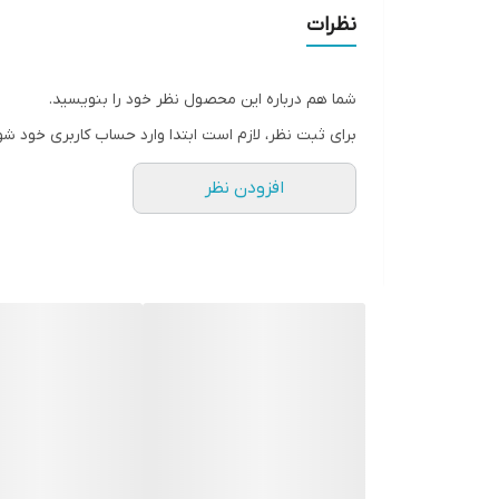
تمیز کنندگی مناسب
نظرات
مرطوب کننده و آبرسان
دارای 96 درصد ترکیبات گیاهی و طبیعی
شما هم درباره این محصول نظر خود را بنویسید.
شاداب کننده پوست
برای ثبت نظر، لازم است ابتدا وارد حساب کاربری خود شو
تمیز کننده آلودگی‌ها و باقی مانده مواد آرایشی
افزودن نظر
تست شده در آزمایشگاه های معتبر
این ژل آلوئه ورا با فرمولاسیون 96% مواد طبیعی و با کیفیت به راحتی پوست شما را تمیز و باعث حفظ رطوبت آن می‌شود.
اما این محصول تنها یک پاک کننده نیست! عصاره آلوئه و
و شفاف خواهید داشت. .
با استفاده از این محصول ناخالصی های پوستی رفع شد
شدن پوست می شود.