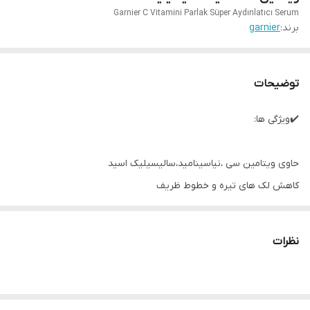
Garnier C Vitamini Parlak Süper Aydınlatıcı Serum
برند:
garnier
توضیحات
✔️ویژگی ها:
حاوی ویتامین سی ،نیاسینامید،سالیسیلیک اسید
کاهش لک های تیره و خطوط ظریف
شفاف ،شاداب و یکدست کننده رنگ پوست
فرمول سبک و جذب سریع
نظرات
مناسب برای انواع پوست ازجمله پوست های حساس
بدون پارابن
تست شده توسط متخصصین