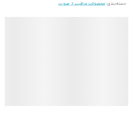
دسته‌بندی
:
محصولات مراقبت از صورت
این سرم ویتامین C گارنیر به دلیل غلظت بالا حاوی (3.5٪ نیاسینامید +
ویتامین C + اسید سالیسیلیک )خواص آنتی اکسیدانی داشته و برای
روشن کردن پوست و محو کردن لکه های تیره و جای جوش طراحی شده
است همچنین خطوط ریز و منافذ را کاهش میدهد و پوست را صاف تر ،
شاداب تر و درخشان تر می کند.
این محصول بسیار سبک بوده و به سرعت جذب پوست میشه و احساس
سنگینی و چربی روی پوست ایجاد نمی کند در نتیجه پوست را شما را
درخشان می کند و لک ها را کاهش می دهد.
وگان بوده و فرمولاسیون آن فاقد فرآورده های حیوانی است همچنین
محفظه نگهدارنده و جعبه آن دارای ترکیبات زیست تجزیه پذیر و قابل
بازیافت است و برای مراقبت از سلامت محیط زیست انتخاب خوبی