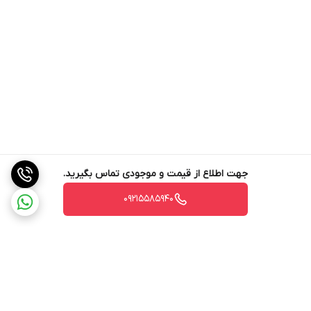
جهت اطلاع از قیمت و موجودی تماس بگیرید.
09215585940