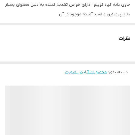
حاوی دانه گیاه کوینو : دارای خواص تغذیه کننده به دلیل محتوای بسیار
بالای پروتئین و اسید آمینه موجود در آن
حاوی عصاره ساقه گیاه بامبو : غنی شده از خواص بازسازی کننده و مات
کننده
نظرات
پوشاننده تمام عیوب پوست (جوش، کک و مک، قرمزی و لکه های تیره)
دارای پوشش با دوام 24 ساعته
مناسب تمام انواع پوست، خصوصا” پوست های حساس
دسته‌بندی
:
محصولات آرایش صورت
جلوگیری از آسیب های ناشی از آلودگی های محیطی
عدم ایجاد خطوط، لکه،ترک و ماسیدگی بر روی پوست
ارائه یک چهره بی عیب و نقص در طولانی مدت
ایجاد چهره ای مات، طبیعی و یکدست
مقاوم در برابر گرما، رطوبت و فعالیت
به پوست اجازه نفس کشیدن میدهد
دارای بافتی مایع، نرم و سبک