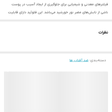
فیلترهای معدنی و شیمیایی برای جلوگیری از ایجاد آسیب در پوست
ناشی از تابش‌های مضر نور خورشید می‌باشد. این فلوئید دارای قابلیت
مات کنندگی پوست و کاهش تیرگی‌های ناشی از تابش نور خورشید است.
همچنین این فلوئید حاوی اسید سیتریک, پروتئین هیدرولیز شده گندم،
نظرات
ویتامین E و گلیسیریدهای ترکیبی است که به بهبود بافت پوست کمک
می‌کند و از رطوبت طبیعی پوست حفاظت می‌کند. فلوئید ضد آفتاب
استادرم مدل Photo Reverse برای استفاده روزانه و حتی زیر آرایش
دسته‌بندی
:
ضد آفتاب ها
مناسب است و به علت فافد رنگ و چربی بودن از بروز حساسیت یا
جوش بر پوستتان جلوگیری می کند
✔️اورجینال