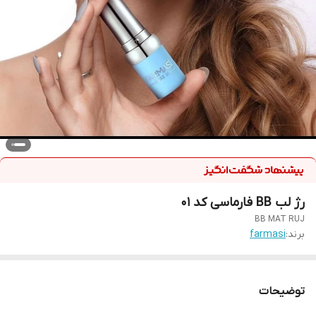
رژ لب BB فارماسی کد 01
BB MAT RUJ
برند:
farmasi
توضیحات