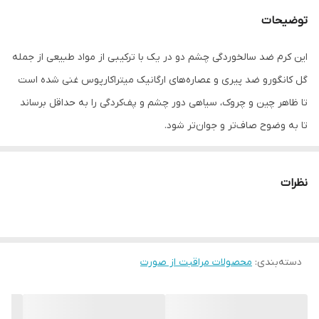
توضیحات
این کرم ضد سالخوردگی چشم دو در یک با ترکیبی از مواد طبیعی از جمله
گل کانگورو ضد پیری و عصاره‌های ارگانیک میتراکارپوس غنی شده است
تا ظاهر چین و چروک، سیاهی دور چشم و پف‌کردگی را به حداقل برساند
تا به وضوح صاف‌تر و جوان‌تر شود.
نرمی مانند سرم، آرامش بخش مانند مومیایی کردن، بافت نوآورانه و
نظرات
فوق العاده حسی را می توان به صورت روزانه یا به عنوان یک ماسک
آرامش بخش ۱۰ دقیقه ای استفاده کرد که باعث می شود خطوط چشم
بدون تنش و با طراوت به نظر برسند.
دسته‌بندی
:
محصولات مراقبت از صورت
مناسب انواع پوست : مختلط، خشک، معمولی، چرب