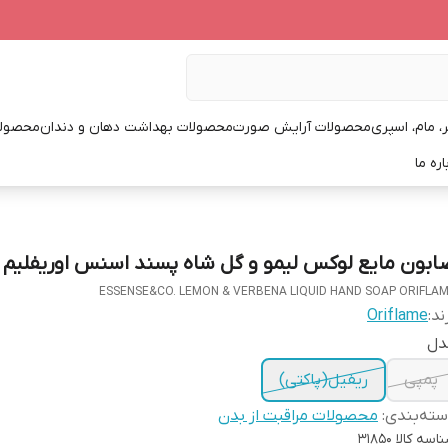
، مام، اسپری
محصولات آرایش صورت
محصولات بهداشت دهان و دندان
محصولا
اره ما
ابون مایع لوکس لیمو و گل شاه پسند اسنس اوریفلیم
ESSENSE&CO. LEMON & VERBENA LIQUID HAND SOAP ORIFLA
ند:
Oriflame
دل
پمپی
ریفیل(پاکتی)
ته‌بندی
:
محصولات مراقبت از بدن
اسه کالا
31850