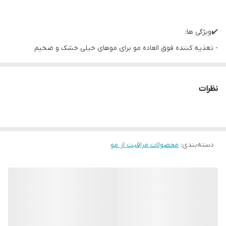
✔️ویژگی ها:
- تغذیه کننده فوق العاده مو برای موهای خیلی خشک و ضخیم
- رطوبت رسان مو
- کمک به احیا و بازسازی موها
نظرات
- افزایش لطافت و نرمی تارهای مو
- تسهیل در آرایش موها
- حاوی عصاره های گیاهی با خواص مغذی
دسته‌بندی
:
محصولات مراقبت از مو
- بهره گیری از روغن های هسته زردآلو و ماکادمیا
- از بین برنده خشکی بیش از حد موها
- افزایش حالت پذیری مو
- فاقد بافت روغنی و چرب
- غنی شده با 9 عصاره کاملا گیاهی و طبیعی
✔️ساخت فرانسه