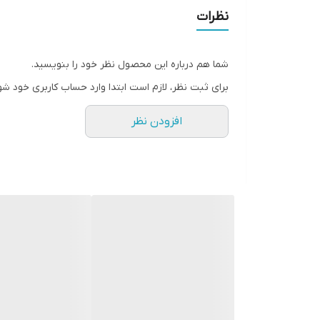
- ترکیبات گیاهی موثر
نظرات
- از بین برنده خشکی و شکنندگی مو
- مغذی و تقویت کننده
شما هم درباره این محصول نظر خود را بنویسید.
- محافظ مو در برابر عوامل خارجی
برای ثبت نظر، لازم است ابتدا وارد حساب کاربری خود شو
- بدون الکل، پارابن، سولفات، سیلیکون و فتالات
افزودن نظر
- مناسب موهای وز، فر، مجعد، خشک و آسیب دیده
✔️ حجم 250 میل