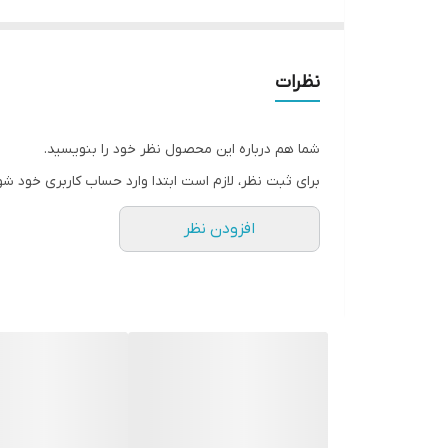
-بدون سیلیکون
-بدون رنگ
-فرموله شده با عصاره نیلوفر آبی که از ریشه به موها
نظرات
-عصاره گل خطمی سفید ما به موها دو برابر درخشش م
مزایا و نتایج
شما هم درباره این محصول نظر خود را بنویسید.
49%* حجم فوری.
برای ثبت نظر، لازم است ابتدا وارد حساب کاربری خود شو
90%** موهای براق تر.
افزودن نظر
86%** بدن/بافت را به مو می افزاید.
✔️نحوه استفاده
بعد از شامپو به طول موها بمالید، بگذارید ۱ تا ۲ دقیقه بماند و سپس آبکشی کنید.
✔️حجم 175 میل