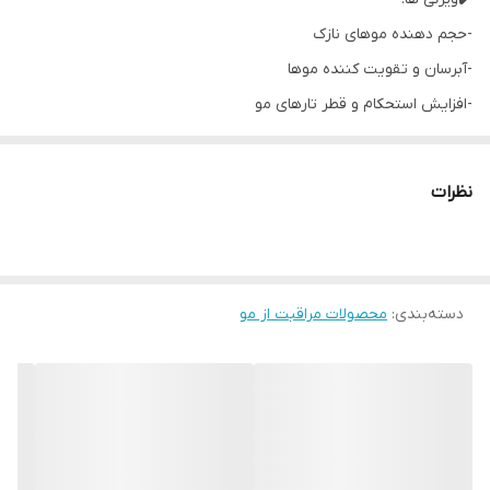
-حجم دهنده موهای نازک
-آبرسان و تقویت کننده موها
-افزایش استحکام و قطر تارهای مو
-افزایش انعطاف و حالت پذیری موها
-حاوی ترکیبات جمع کننده منافذ پوست سر جهت کاهش ترشح چربی سر
نظرات
-پاک کننده و تمیز کننده موهای سر
-بازگرداندن الکتریسیته از دست رفته مو
-حاوی عصاره بومادران و عصاره ریشه گیاه پنجه ای
دسته‌بندی
:
محصولات مراقبت از مو
-حاوی کیتین برای پوشش دهی تارهای مو
-دارای خواص آنتی اکسیدانی
-۹۰ درصد حجم و درخشش بیشتر و ۸۱ درصد تراکم بیشتر مو
-فاقد پارابن
-فاقد رنگ های مصنوعی، محصولات پتروشیمی و فتالات ها
✔️ساخت فرانسه