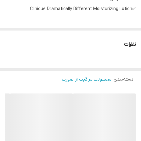
✅Clinique Dramatically Different Moisturizing Lotion
✅ویژگی ها:
نظرات
خصوصیات لوسیون آبرسان کلینیک
• ترکیبی از عصاره جلبک، تخمه آفتابگردان و خیار
• محافظت از پوست در برابر آلودگی ها
دسته‌بندی
:
• مرطوب نگهداشتن پوست تا 24 ساعت
محصولات مراقبت از صورت
• آبرسانی قوی پوست
• جذب سریع
• ایجاد حس تازگی در پوست
• کمک به درخشان تر شدن و نرم تر شدن پوست
• بدون باقی گذاشتن رد چربی و چسبندگی روی پوست
• مدل ژلی مناسب پوست های چرب و مختلط