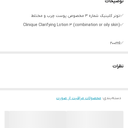
توضیحات
✅تونر کلینیک شماره ۳ مخصوص پوست چرب و مختلط
✅Clinique Clarifying Lotion 3 (combination or oily skin)
✅200ml
✅ویژگی ها:
نظرات
• لایه بردار ملایم
• تنظیم pH پوست
• رفع کدری پوست و شفاف کننده
دسته‌بندی
:
• از بین برنده سلول های مرده پوست
محصولات مراقبت از صورت
• پاک کننده آلودگی ها و باقی مانده آرایش
• نرم و لطیف کننده
• یکدست کننده سطح پوست