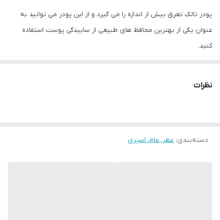
پودر تالک تعرق بیش از اندازه را می گیرد و از این پودر می توانید به
عنوان یکی از بهترین محافظ های طبیعی از ساییدگی پوست استفاده
کنید.
لباس ها و الیاف مصنوعی باعث ایجاد التهاب و خارش پوست می شود
برای تسکین پوست ملتهب می توانید از پودر تالک آن استفاده کند.
نظرات
این دانه های سفید معدنی روی پوست می لغزند و باعث ایجاد نرمی و
لطافت آن می شوند.
دسته‌بندی
:
عطر، مام، اسپری
☑️ کاهش دهنده رطوبت و چربی اضافی بدن ، مناسب برای افرادی که
دست و پاهایشان و نیز بدنشان سریع عرق می کند
☑️ کاهش دهنده بوی های نامطبوع بدن
☑️ بارایحه شکوفه گل