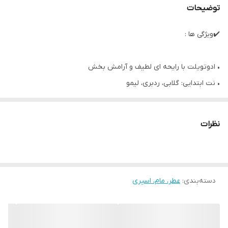
توضیحات
✔️ویژگی ها :
• ادوتویلت با رایحه ای لطیف و آرامش بخش
• نت ابتدایی: گلابی، ردبری، لیمو
• نت میانی: بنفشه، یاسمین، زنبق سفید
• نت پایانی: سدر، مشک، عنبر
نظرات
• رایحه میوه ای - گلی
• با شیرینی ملایم
• ماندگاری متوسط
دسته‌بندی
:
عطر، مام، اسپری