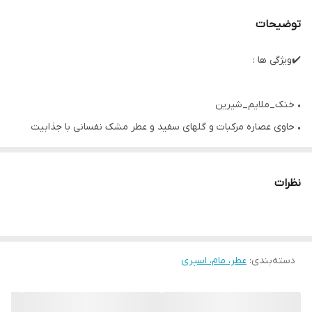
توضیحات
✔️ویژگی ها :
• خنک_ملایم_شیرین
• حاوی عصاره مرکبات و گلهای سفید و عطر مشک نفسانی با جذابیت
منحصر به فرد و زیبایی که شما را محو خود می کند.
• محصولی بی نظیر مناسب برای خانم های دوست داشتنی
نظرات
• عطری مدرن و تازه و بسیار خوشبو که ماندگاری بسیار زیادی دارد.
• حاوی گل های معطر اسکاندیناوی
• مشک سفید
دسته‌بندی
:
• عطر و بوي گلهای سفيد
عطر، مام، اسپری
• به خنكای آب
• 50 میل