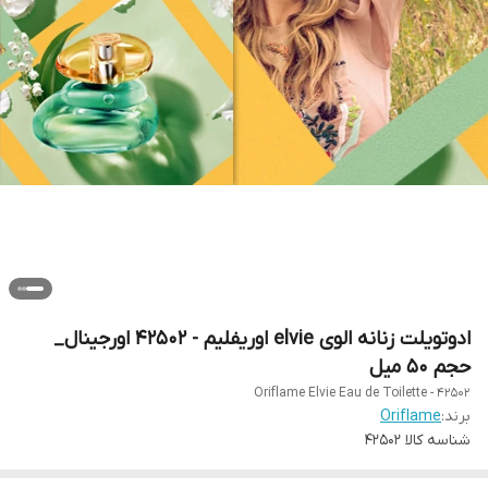
ادوتویلت زنانه الوی elvie اوریفلیم - 42502 اورجینال_
حجم 50 میل
Oriflame Elvie Eau de Toilette - 42502
برند:
Oriflame
شناسه کالا
42502