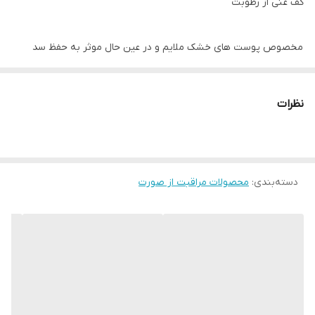
کف غنی از رطوبت
مخصوص پوست های خشک ملایم و در عین حال موثر به حفظ سد
رطوبتی پوست کمک می کند. پوست نازک، نرم و راحت تمیز می شود.
نظرات
شامل عصاره های تسکین دهنده گل شور و ادلویس است.
دسته‌بندی
:
محصولات مراقبت از صورت
نحوه استفاده: هر صبح و عصر استفاده کنید. مقدار کمی را روی دست
مرطوب ریخته تا کف کنید. با حرکات دایره ای تمام صورت را ماساژ دهید.
با آب گرم بشویید.
ساخته شده در ایالات متحده آمریکا.